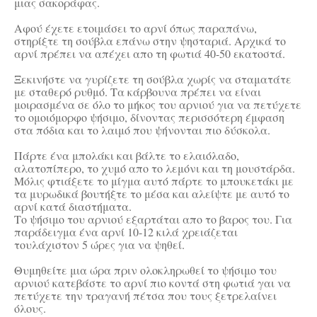
μιας σακοράφας.
Αφού έχετε ετοιμάσει το αρνί όπως παραπάνω,
στηρίξτε τη σούβλα επάνω στην ψησταριά. Αρχικά το
αρνί πρέπει να απέχει απο τη φωτιά 40-50 εκατοστά.
Ξεκινήστε να γυρίζετε τη σούβλα χωρίς να σταματάτε
με σταθερό ρυθμό. Τα κάρβουνα πρέπει να είναι
μοιρασμένα σε όλο το μήκος του αρνιού για να πετύχετε
το ομοιόμορφο ψήσιμο, δίνοντας περισσότερη έμφαση
στα πόδια και το λαιμό που ψήνονται πιο δύσκολα.
Πάρτε ένα μπολάκι και βάλτε το ελαιόλαδο,
αλατοπίπερο, το χυμό απο το λεμόνι και τη μουστάρδα.
Μόλις φτιάξετε το μίγμα αυτό πάρτε το μπουκετάκι με
τα μυρωδικά βουτήξτε το μέσα και αλείψτε με αυτό το
αρνί κατά διαστήματα.
Το ψήσιμο του αρνιού εξαρτάται απο το βαρος του. Για
παράδειγμα ένα αρνί 10-12 κιλά χρειάζεται
τουλάχιστον 5 ώρες για να ψηθεί.
Θυμηθείτε μια ώρα πριν ολοκληρωθεί το ψήσιμο του
αρνιού κατεβάστε το αρνί πιο κοντά στη φωτιά γαι να
πετύχετε την τραγανή πέτσα που τους ξετρελαίνει
όλους.