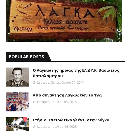
POPULAR POSTS
Ο Λαγκιώτης ήρωας της ΕΛ.ΔΥ.Κ. Βασίλειος
Παπαλάμπρου
Δευτέρα, Σεπτεμβρίου 01, 2014
Aπό συνάντηση Λαγκιωτών το 1973
Τετάρτη, Ιουνίου 03, 2015
Ετήσιο Ηπειρώτικο γλέντι στην Λάγκα
Δευτέρα, Ιουλίου 14, 2025