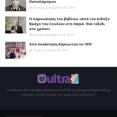
Παπαλάμπρου
Δευτέρα, Σεπτεμβρίου 01, 2014
Η παρουσίαση του βιβλίου «Από τον ένδοξο
Βράχο του Σουλίου στη Λάγκα -Ένα ταξίδι
στο χρόνο»
Κυριακή, Νοεμβρίου 16, 2014
Aπό συνάντηση Λαγκιωτών το 1973
Τετάρτη, Ιουνίου 03, 2015
Lorem Ipsum is simply dummy text of the printing and typesetting
industry. Lorem Ipsum has been the industry's.