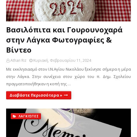
Βασιλόπιτα και Γουρουνοχαρά
στην Λάγκα Φωτογραφίες &
Βίντεο
Athan Riz
Κυριακή, Φεβρουαρίου 11, 2024
Με εκκλησιασμό στον Ι.Ν.Αγίου Νικολάου ξεκίνησε σήμερα η μέρα
στην Λάγκα. Στην συνέχεια στον χώρο του π. Δημ. Σχολείου
πραγματοποιήθηκαν η κοπή της …
Διαβάστε Περισσότερα »
ΛΑΓΚΙΏΤΕΣ