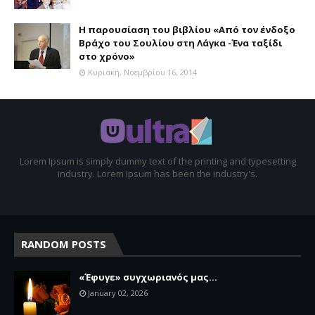
Η παρουσίαση του βιβλίου «Από τον ένδοξο
Βράχο του Σουλίου στη Λάγκα -Ένα ταξίδι
στο χρόνο»
Κυριακή, Νοεμβρίου 16, 2014
Lorem Ipsum is simply dummy text of the printing and typesetting
industry. Lorem Ipsum has been the industry's.
RANDOM POSTS
«Έφυγε» συγχωριανός μας...
January 02, 2026