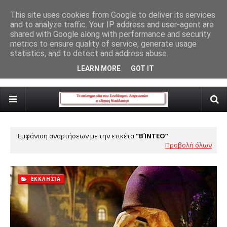
Ευχαριστήριο Συνδέσμου Λαγκιωτών (βίντεο)
This site uses cookies from Google to deliver its services
and to analyze traffic. Your IP address and user-agent are
ΛΆΓΚΑ
shared with Google along with performance and security
metrics to ensure quality of service, generate usage
statistics, and to detect and address abuse.
Responsive Advertisement
LEARN MORE
GOT IT
Εμφάνιση αναρτήσεων με την ετικέτα
ΒΊΝΤΕΟ
Προβολή όλων
ΕΚΚΛΗΣΊΑ