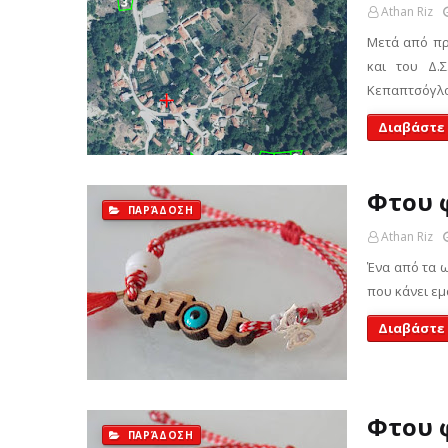
Athan Riz
Μετά από πρ
και του Δ.
Κεπαπτσόγλο
Διαβάστε
Φτου φ
ΠΑΡΆΔΟΣΗ
Athan Riz
Ένα από τα ω
που κάνει εμ
Διαβάστε
Φτου φ
ΠΑΡΆΔΟΣΗ