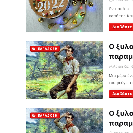
Ένα από τα 
κοπή της. Κα
Διαβάστε
Ο ξυλο
ΠΑΡΆΔΟΣΗ
παραμ
Athan Riz
Μια μέρα ένα
του φεύγει τ
Διαβάστε
Ο ξυλο
ΠΑΡΆΔΟΣΗ
παραμ