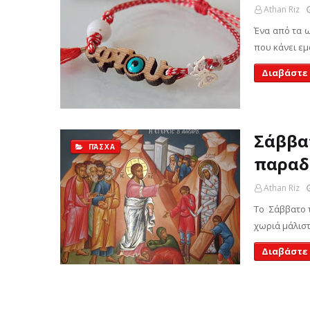
Athan Riz
Ένα από τα ω
που κάνει εμ
Διαβάστε
Σάββατ
ΠΆΣΧΑ
παραδ
Athan Riz
Το Σάββατο τ
χωριά μάλιστ
Διαβάστε