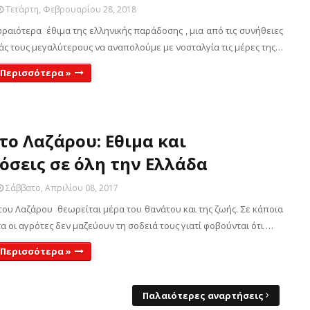
Τετάρτη, Φεβρουαρίου 28, 2018
ραιότερα έθιμα της ελληνικής παράδοσης , μια από τις συνήθειες
άς τους μεγαλύτερους να αναπολούμε με νοσταλγία τις μέρες της…
 Περισσότερα »
ο Λαζάρου: Εθιμα και
όσεις σε όλη την Ελλάδα
Σάββατο, Απριλίου 08, 2017
ου Λαζάρου θεωρείται μέρα του θανάτου και της ζωής. Σε κάποια
α οι αγρότες δεν μαζεύουν τη σοδειά τους γιατί φοβούνται ότι …
 Περισσότερα »
Παλαιότερες αναρτήσεις