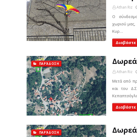
Athan Riz
Ο σύνδεσμος
χωριού μας, 
Κυρ…
Διαβάστε
Δωρεά
ΠΑΡΆΔΟΣΗ
Athan Riz
Μετά από πρ
και του Δ.
Κεπαπτσόγλο
Διαβάστε
Δωρεά
ΠΑΡΆΔΟΣΗ