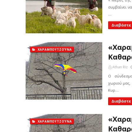
« Μέρες της
συμβαίνει να
…
Διαβάστε
«Χαρα
ΧΑΡΑΜΠΟΥΤΖΟΎΝΑ
Καθαρ
Athan Riz
Ο σύνδεσμος
χωριού μας, 
Κυρ…
Διαβάστε
«Χαρα
ΧΑΡΑΜΠΟΥΤΖΟΎΝΑ
Καθαρ