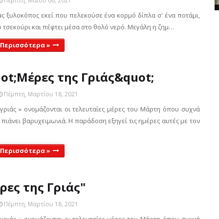
Πέμπτη, Μαΐου 06, 2021
ς ξυλοκόπος εκεί που πελεκούσε ένα κορμό δίπλα σ' ένα ποτάμι,
ο τσεκούρι και πέφτει μέσα στο θολό νερό. Μεγάλη η ζημ…
 Περισσότερα »
ot;Μέρες της Γριάς&quot;
Πέμπτη, Μαρτίου 18, 2021
 γριάς » ονομάζονται οι τελευταίες μέρες του Μάρτη όπου συχνά
 πιάνει βαρυχειμωνιά. Η παράδοση εξηγεί τις ημέρες αυτές με τον
 Περισσότερα »
ρες της Γριάς"
Πέμπτη, Μαρτίου 18, 2021