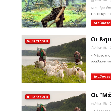
Athan Riz
Μια μέρα ένα
του φεύγει τ
Διαβάστε
Οι &qu
ΠΑΡΆΔΟΣΗ
Athan Riz
« Μέρες της
συμβαίνει να
…
Διαβάστε
Οι "Μέ
ΠΑΡΆΔΟΣΗ
Athan Riz