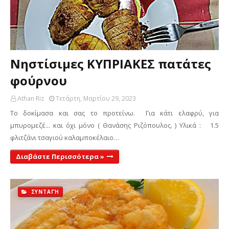
Νηστίσιμες ΚΥΠΡΙΑΚΕΣ πατάτες
φούρνου
Athan Riz
Τετάρτη, Μαρτίου 29, 2023
Το δοκίμασα και σας το προτείνω. Για κάτι ελαφρύ, για
μπυρομεζέ... και όχι μόνο ( Θανάσης Ριζόπουλος. ) Υλικά : 1.5
φλιτζάνι τσαγιού καλαμποκέλαιο…
Διαβάστε Περισσότερα »
ΣΥΝΤΑΓΉ