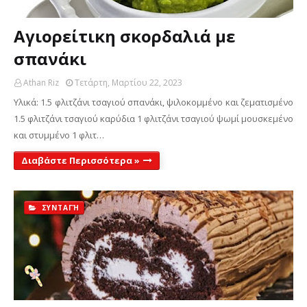
Αγιορείτικη σκορδαλιά με
σπανάκι
Athan Riz
Τετάρτη, Μαρτίου 22, 2023
Υλικά: 1.5 φλιτζάνι τσαγιού σπανάκι, ψιλοκομμένο και ζεματισμένο
1.5 φλιτζάνι τσαγιού καρύδια 1 φλιτζάνι τσαγιού ψωμί μουσκεμένο
και στυμμένο 1 φλιτ…
Διαβάστε Περισσότερα »
ΣΥΝΤΑΓΉ