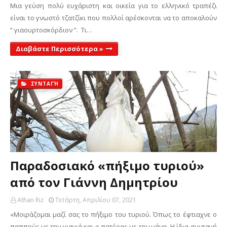
Μια γεύση πολύ ευχάριστη και οικεία για το ελληνικό τραπέζι
είναι το γνωστό τζατζίκι που πολλοί αρέσκονται να το αποκαλούν
“ γιαουρτοσκόρδιον ”. Τι…
Διαβάστε Περισσότερα »
ΣΥΝΤΑΓΉ
Παραδοσιακό «πήξιμο τυριού»
από τον Γιάννη Δημητρίου
Athan Riz
Τετάρτη, Απριλίου 07, 2021
«Μοιράζομαι μαζί σας το πήξιμο του τυριού. Όπως το έφτιαχνε ο
παππούς με την γιαγιά και ο πατέρας με την μάνα. Η ίδια συνταγή