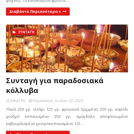
ψάχνεις. Τα καλοκαιρινά φρούτα…
Διαβάστε Περισσότερα »
ΣΥΝΤΑΓΉ
Συνταγή για παραδοσιακά
κόλλυβα
Athan Riz
Παρασκευή, Ιουνίου 02, 2023
Υλικά 250 γρ. σιτάρι 125 γρ. φρυγανιά τριμμένη 250 γρ. καρύδι
χονδρό κοπανισμένο 250 γρ. αμύγδαλο αποφλοιωμένο
καβουρδισμένο χοντροκοπανισμένο 125 …