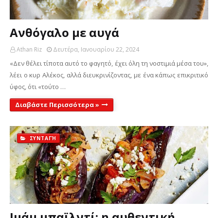
Ανθόγαλο με αυγά
Athan Riz
Δευτέρα, Ιανουαρίου 22, 2024
«Δεν θέλει τίποτα αυτό το φαγητό, έχει όλη τη νοστιμιά μέσα του»,
λέει ο κυρ Αλέκος, αλλά διευκρινίζοντας, με ένα κάπως επικριτικό
ύφος, ότι «τούτο …
Διαβάστε Περισσότερα »
ΣΥΝΤΑΓΉ
Ιμάμ μπαϊλντί: η αυθεντική