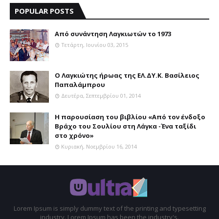
POPULAR POSTS
Aπό συνάντηση Λαγκιωτών το 1973
Τετάρτη, Ιουνίου 03, 2015
Ο Λαγκιώτης ήρωας της ΕΛ.ΔΥ.Κ. Βασίλειος
Παπαλάμπρου
Δευτέρα, Σεπτεμβρίου 01, 2014
Η παρουσίαση του βιβλίου «Από τον ένδοξο
Βράχο του Σουλίου στη Λάγκα -Ένα ταξίδι
στο χρόνο»
Κυριακή, Νοεμβρίου 16, 2014
Lorem Ipsum is simply dummy text of the printing and typesetting
industry. Lorem Ipsum has been the industry's.