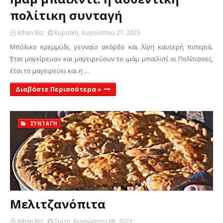
πολίτικη συνταγή
Athan Riz
Κυριακή, Αυγούστου 27, 2023
Μπόλικο κρεμμύδι, γενναίο σκόρδο και λίγη καυτερή πιπεριά.
Έτσι μαγείρευαν και μαγειρεύουν το ιμάμ μπαϊλντί οι Πολίτισσες,
έτσι το μαγειρεύει και η …
Διαβάστε Περισσότερα »
ΣΥΝΤΑΓΉ
Μελιτζανόπιτα
Athan Riz
Τρίτη, Αυγούστου 08, 2023