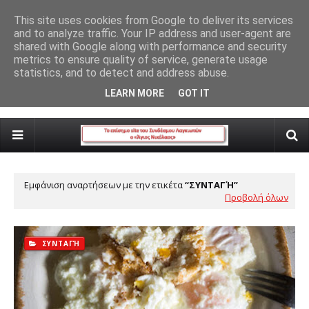
ο)
Έρχεται η πιο νόστιμη γιορτή της χρονιάς
This site uses cookies from Google to deliver its services
ΓΙΟΡΤΉ ΠΊΤΑΣ
and to analyze traffic. Your IP address and user-agent are
shared with Google along with performance and security
metrics to ensure quality of service, generate usage
statistics, and to detect and address abuse.
Responsive Advertisement
LEARN MORE
GOT IT
Εμφάνιση αναρτήσεων με την ετικέτα
ΣΥΝΤΑΓΉ
Προβολή όλων
ΣΥΝΤΑΓΉ