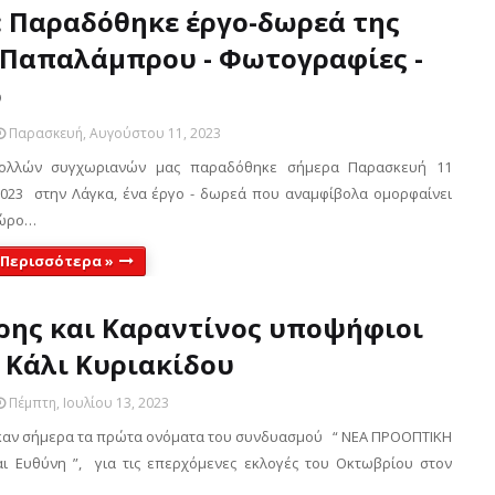
: Παραδόθηκε έργο-δωρεά της
 Παπαλάμπρου - Φωτογραφίες -
ο
Παρασκευή, Αυγούστου 11, 2023
ολλών συγχωριανών μας παραδόθηκε σήμερα Παρασκευή 11
023 στην Λάγκα, ένα έργο - δωρεά που αναμφίβολα ομορφαίνει
χώρο…
 Περισσότερα »
ρης και Καραντίνος υποψήφιοι
 Κάλι Κυριακίδου
Πέμπτη, Ιουλίου 13, 2023
αν σήμερα τα πρώτα ονόματα του συνδυασμού “ ΝΕΑ ΠΡΟΟΠΤΙΚΗ
ι Ευθύνη ”, για τις επερχόμενες εκλογές του Οκτωβρίου στον