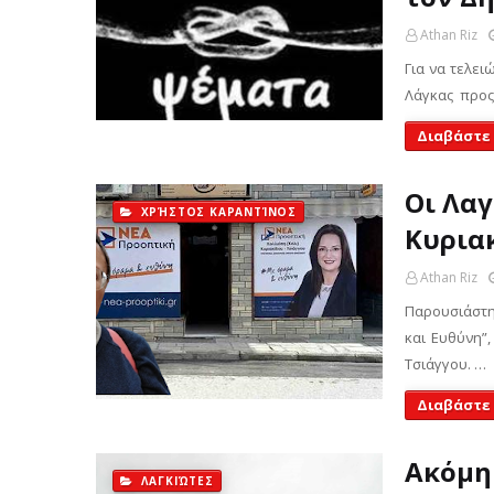
Athan Riz
Για να τελε
Λάγκας προς
Διαβάστε
Οι Λα
ΧΡΉΣΤΟΣ ΚΑΡΑΝΤΊΝΟΣ
Κυρια
Athan Riz
Παρουσιάστ
και Ευθύνη”
Τσιάγγου. …
Διαβάστε
Ακόμη
ΛΑΓΚΙΏΤΕΣ