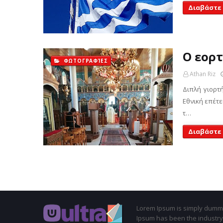
Διαβάστε
Ο εορ
ΦΩΤΟΓΡΑΦΊΕΣ
Athan Riz
Διπλή γιορτ
Εθνική επέτε
τ…
Διαβάστε
Lorem Ipsum is simply dummy 
Ipsum has been the industry