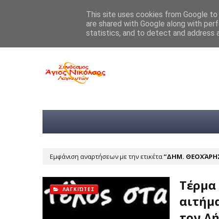
Home
About
Contact
This site uses cookies from Google to d
are shared with Google along with perf
Ευχαριστήριο Συνδέσμου Λαγκιωτών 
TICKER
statistics, and to detect and address 
Εμφάνιση αναρτήσεων με την ετικέτα
ΔΗΜ. ΘΕΟΧΆΡΗ
Tέρμα 
ΛΑΓΚΙΏΤΕΣ
αιτήμ
τον Δ