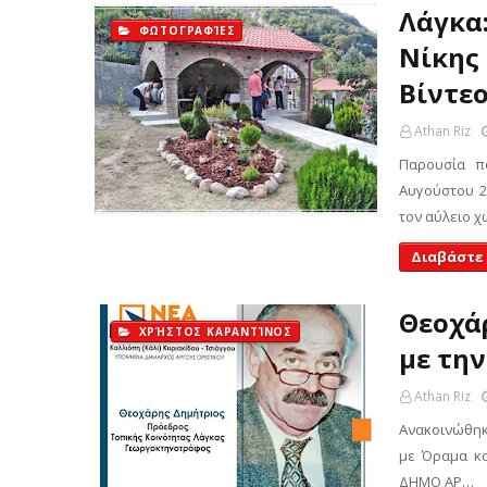
Λάγκα
ΦΩΤΟΓΡΑΦΊΕΣ
Νίκης
Βίντε
Athan Riz
Παρουσία π
Αυγούστου 2
τον αύλειο 
Διαβάστε
Θεοχά
ΧΡΉΣΤΟΣ ΚΑΡΑΝΤΊΝΟΣ
με την
Athan Riz
Ανακοινώθηκ
με Όραμα κα
ΔΗΜΟ ΑΡ…