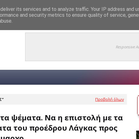
eliver its services and to analyze traffic. Your IP address and 
ormance and security metrics to ensure quality of service, gen
(βίντεο)
ΛΆΓΚΑ
abuse.
Responsive A
Σ
Προβολή όλων
τα ψέματα. Να η επιστολή με τα
ατα του προέδρου Λάγκας προς
ήμαρχο