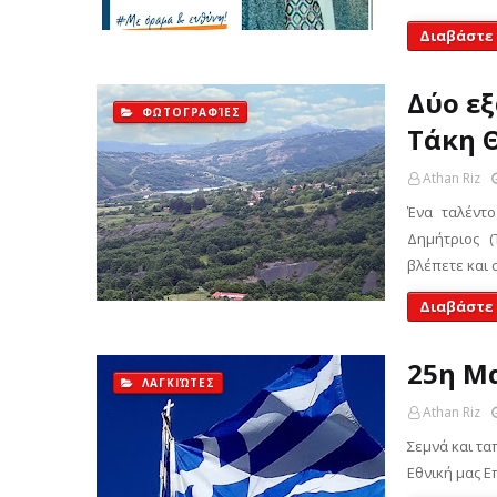
Διαβάστε
Δύο ε
ΦΩΤΟΓΡΑΦΊΕΣ
Τάκη 
Athan Riz
Ένα ταλέντ
Δημήτριος 
βλέπετε και 
Διαβάστε
25η Μ
ΛΑΓΚΙΏΤΕΣ
Athan Riz
Σεμνά και τα
Εθνική μας Ε