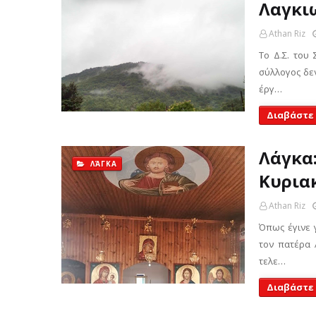
Λαγκιω
Athan Riz
Το Δ.Σ. του
σύλλογος δεν
έργ…
Διαβάστε
Λάγκα
ΛΆΓΚΑ
Κυρια
Athan Riz
Όπως έγινε 
τον πατέρα 
τελε…
Διαβάστε