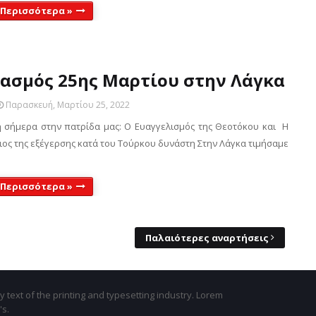
 Περισσότερα »
τασμός 25ης Μαρτίου στην Λάγκα
Παρασκευή, Μαρτίου 25, 2022
ή σήμερα στην πατρίδα μας: Ο Ευαγγελισμός της Θεοτόκου και Η
ιος της εξέγερσης κατά του Τούρκου δυνάστη Στην Λάγκα τιμήσαμε
 Περισσότερα »
Παλαιότερες αναρτήσεις
text of the printing and typesetting industry. Lorem
's.