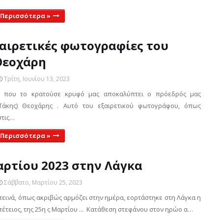
 Περισσότερα »
ξαιρετικές φωτογραφίες του
Θεοχάρη
Τρίτη, Ιουνίου 13, 2023
ο που το κρατούσε κρυφό μας αποκαλύπτει ο πρόεδρός μας
(Τάκης) Θεοχάρης . Αυτό του εξαιρετικού φωτογράφου, όπως
στις…
 Περισσότερα »
αρτίου 2023 στην Λάγκα
Σάββατο, Μαρτίου 25, 2023
πεινά, όπως ακριβώς αρμόζει στην ημέρα, εορτάστηκε στη Λάγκα η
πέτειος, της 25η ς Μαρτίου ... Κατάθεση στεφάνου στον ηρώο α…