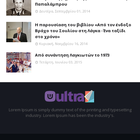
Παπαλάμπρου
Δευτέρα, Σεπτεμβρίου 01, 2014
Η παρουσίαση του βιβλίου «Από τον ένδοξο
Βράχο του Σουλίου στη Λάγκα -Ένα ταξίδι
στο χρόνο»
Κυριακή, Νοεμβρίου 16, 2014
Aπό συνάντηση Λαγκιωτών το 1973
Τετάρτη, Ιουνίου 03, 2015
Lorem Ipsum is simply dummy text of the printing and typesetting
industry. Lorem Ipsum has been the industry's.