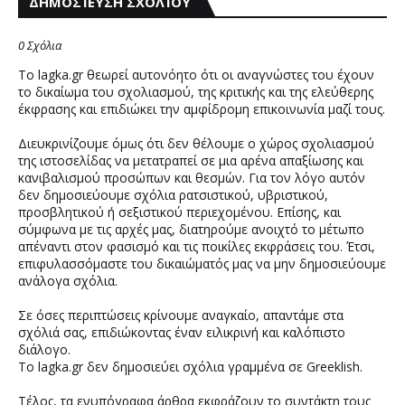
ΔΗΜΟΣΊΕΥΣΗ ΣΧΟΛΊΟΥ
0 Σχόλια
Το lagka.gr θεωρεί αυτονόητο ότι οι αναγνώστες του έχουν
το δικαίωμα του σχολιασμού, της κριτικής και της ελεύθερης
έκφρασης και επιδιώκει την αμφίδρομη επικοινωνία μαζί τους.
Διευκρινίζουμε όμως ότι δεν θέλουμε ο χώρος σχολιασμού
της ιστοσελίδας να μετατραπεί σε μια αρένα απαξίωσης και
κανιβαλισμού προσώπων και θεσμών. Για τον λόγο αυτόν
δεν δημοσιεύουμε σχόλια ρατσιστικού, υβριστικού,
προσβλητικού ή σεξιστικού περιεχομένου. Επίσης, και
σύμφωνα με τις αρχές μας, διατηρούμε ανοιχτό το μέτωπο
απέναντι στον φασισμό και τις ποικίλες εκφράσεις του. Έτσι,
επιφυλασσόμαστε του δικαιώματός μας να μην δημοσιεύουμε
ανάλογα σχόλια.
Σε όσες περιπτώσεις κρίνουμε αναγκαίο, απαντάμε στα
σχόλιά σας, επιδιώκοντας έναν ειλικρινή και καλόπιστο
διάλογο.
Το lagka.gr δεν δημοσιεύει σχόλια γραμμένα σε Greeklish.
Τέλος, τα ενυπόγραφα άρθρα εκφράζουν το συντάκτη τους